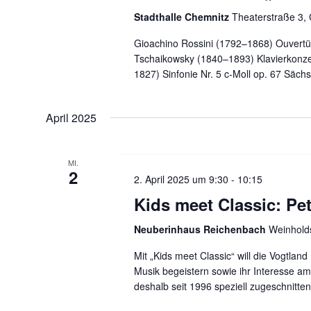
s
t
Stadthalle Chemnitz
Theaterstraße 3,
e
l
Gioachino Rossini (1792–1868) Ouvertüre
e
w
Tschaikowsky (1840–1893) Klavierkonze
o
1827) Sinfonie Nr. 5 c-Moll op. 67 Säc
n
r
t
,
April 2025
.
N
MI.
2
a
2. April 2025 um 9:30
-
10:15
Kids meet Classic: Pet
v
Neuberinhaus Reichenbach
Weinholds
i
Mit „Kids meet Classic“ will die Vogtlan
Musik begeistern sowie ihr Interesse a
g
deshalb seit 1996 speziell zugeschnitt