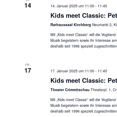
u
n
14
14. Januar 2025 um 11:00
-
11:45
g
n
Kids meet Classic: Pe
e
b
Rathaussaal Kirchberg
Neumarkt 2, K
g
e
n
Mit „Kids meet Classic“ will die Vogtlan
e
.
Musik begeistern sowie ihr Interesse a
deshalb seit 1996 speziell zugeschnitt
S
n
u
c
S
h
FR.
17
17. Januar 2025 um 11:00
-
11:45
e
u
n
Kids meet Classic: Pe
a
c
Theater Crimmitschau
Theaterpl. 1, 
c
h
Mit „Kids meet Classic“ will die Vogtlan
h
V
Musik begeistern sowie ihr Interesse a
e
deshalb seit 1996 speziell zugeschnitt
e
r