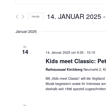
i
e
t
t
14. JANUAR 2025
 -
r
Heute
e
S
D
a
c
a
Januar 2025
h
t
n
l
u
ü
m
DI.
s
14
s
w
14. Januar 2025 um 9:30
-
10:15
s
ä
Kids meet Classic: Pe
t
e
h
l
l
Rathaussaal Kirchberg
Neumarkt 2, K
a
w
e
Mit „Kids meet Classic“ will die Vogtlan
o
n
l
Musik begeistern sowie ihr Interesse a
r
.
deshalb seit 1996 speziell zugeschnitt
t
t
e
i
DI.