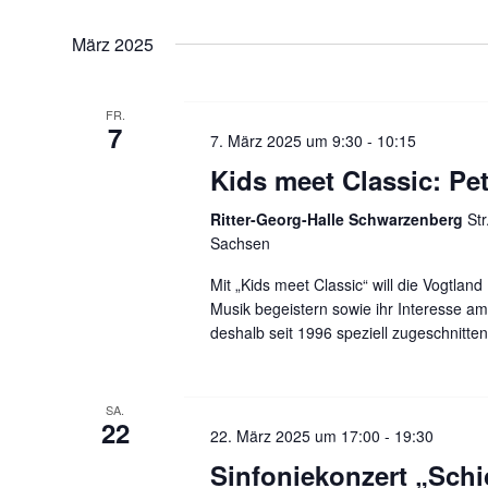
a
u
März 2025
n
s
n
t
FR.
a
7
d
7. März 2025 um 9:30
-
10:15
l
Kids meet Classic: Pet
t
A
u
Ritter-Georg-Halle Schwarzenberg
St
n
n
Sachsen
g
e
Mit „Kids meet Classic“ will die Vogtlan
s
n
Musik begeistern sowie ihr Interesse a
S
deshalb seit 1996 speziell zugeschnitt
i
c
h
c
l
SA.
22
22. März 2025 um 17:00
-
19:30
ü
h
s
Sinfoniekonzert „Schic