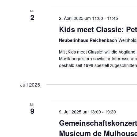
a
MI.
t
2
2. April 2025 um 11:00
-
11:45
Kids meet Classic: Pet
i
Neuberinhaus Reichenbach
Weinholds
o
Mit „Kids meet Classic“ will die Vogtlan
n
Musik begeistern sowie ihr Interesse a
deshalb seit 1996 speziell zugeschnitt
Juli 2025
MI.
9
9. Juli 2025 um 18:00
-
19:30
Gemeinschaftskonzert
Musicum de Mulhous