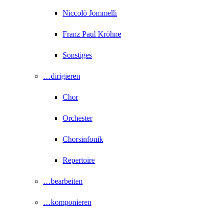
Niccolò Jommelli
Franz Paul Kröhne
Sonstiges
…dirigieren
Chor
Orchester
Chorsinfonik
Repertoire
…bearbeiten
…komponieren