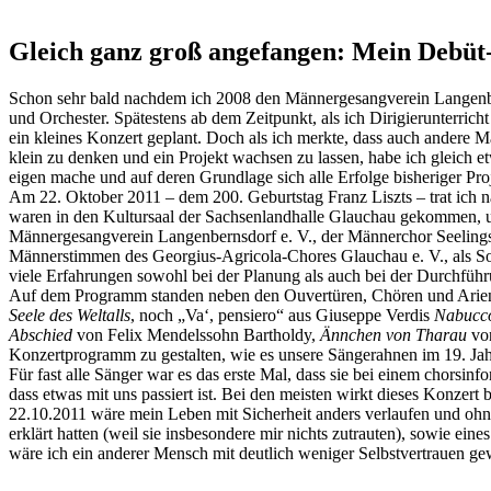
Gleich ganz groß angefangen: Mein Debüt
Schon sehr bald nachdem ich 2008 den Männergesangverein Langenber
und Orchester. Spätestens ab dem Zeitpunkt, als ich Dirigierunterric
ein kleines Konzert geplant. Doch als ich merkte, dass auch andere M
klein zu denken und ein Projekt wachsen zu lassen, habe ich gleich e
eigen mache und auf deren Grundlage sich alle Erfolge bisheriger Proj
Am 22. Oktober 2011 – dem 200. Geburtstag Franz Liszts – trat ich na
waren in den Kultursaal der Sachsenlandhalle Glauchau gekommen, um
Männergesangverein Langenbernsdorf e. V., der Männerchor Seelings
Männerstimmen des Georgius-Agricola-Chores Glauchau e. V., als Sol
viele Erfahrungen sowohl bei der Planung als auch bei der Durchfüh
Auf dem Programm standen neben den Ouvertüren, Chören und Arien
Seele des Weltalls
, noch „Va‘, pensiero“ aus Giuseppe Verdis
Nabucc
Abschied
von Felix Mendelssohn Bartholdy,
Ännchen von Tharau
von
Konzertprogramm zu gestalten, wie es unsere Sängerahnen im 19. Jah
Für fast alle Sänger war es das erste Mal, dass sie bei einem chorsi
dass etwas mit uns passiert ist. Bei den meisten wirkt dieses Konzer
22.10.2011 wäre mein Leben mit Sicherheit anders verlaufen und ohne
erklärt hatten (weil sie insbesondere mir nichts zutrauten), sowie e
wäre ich ein anderer Mensch mit deutlich weniger Selbstvertrauen g