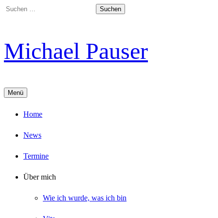
Springe
Suchen
zum
nach:
Inhalt
Michael Pauser
Menü
Home
News
Termine
Über mich
Wie ich wurde, was ich bin