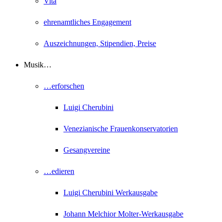
Vita
ehrenamtliches Engagement
Auszeichnungen, Stipendien, Preise
Musik…
…erforschen
Luigi Cherubini
Venezianische Frauenkonservatorien
Gesangvereine
…edieren
Luigi Cherubini Werkausgabe
Johann Melchior Molter-Werkausgabe