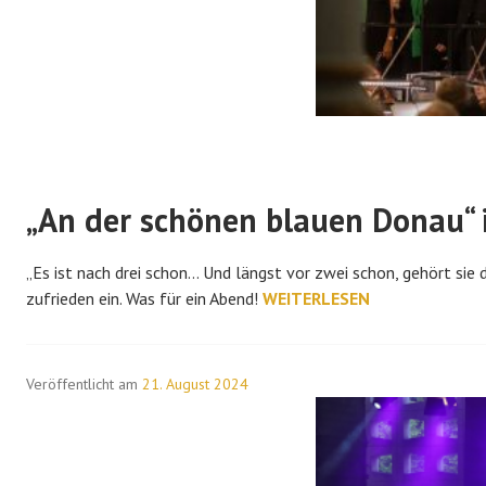
„An der schönen blauen Donau“ 
„Es ist nach drei schon… Und längst vor zwei schon, gehört sie 
„AN
zufrieden ein. Was für ein Abend!
WEITERLESEN
DER
SCHÖNEN
BLAUEN
Veröffentlicht am
21. August 2024
DONAU“
IN
LANGENBERNSDORF