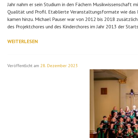
Jahr nahm er sein Studium in den Fächern Musikwissenschaft mi
Qualität und Profil. Etablierte Veranstaltungsformate wie das
kamen hinzu. Michael Pauser war von 2012 bis 2018 zusätzlich 
des Projektchores und des Kinderchores im Jahr 2013 der Startsc
AMTSÜBERGABE
WEITERLESEN
VON
LIEDERMEISTER
MICHAEL
Veröffentlicht am
28. Dezember 2023
PAUSER
AN
THOMAS
LOHRI
&
VERANSTALTUNGEN
2024