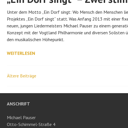
Unter dem Motto „Ein Dorf singt: Wo Mensch den Menschen li
Projektes „Ein Dorf singt“ statt. Was Anfang 2013 mit einer f
neuen, jungen Liedermeisters Michael Pauser zu einem generatio
Konzept mit der Vogtland Philharmonie und diversen Solisten ü
den musikalischen Höhepunkt.
„EIN
WEITERLESEN
DORF
SINGT“
–
Ältere Beiträge
Beitrags-
ZWEI
STIMMGEWALTIGE
Navigation
KONZERTE
ZUM
ANSCHRIFT
10-
JÄHRIGEN
Michael Pauser
JUBILÄUM
Otto-Schimmel-Straße 4