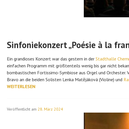
Sinfoniekonzert „
Poésie à la fra
Ein grandioses Konzert war das gestern in der
Stadthalle Chem
einfachen Programm mit größtenteils wenig bis gar nicht beka
bombastischen Fortissimo-Symbiose aus Orgel und Orchester. 
Bravo an die beiden Solisten Lenka Matějáková (Violine) und
Ra
SINFONIEKONZERT
WEITERLESEN
"POÉSIE
À
LA
Veröffentlicht am
28. März 2024
FRANÇAISE"