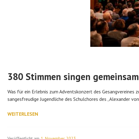
380 Stimmen singen gemeinsam 
Was für ein Erlebnis zum Adventskonzert des Gesangvereines 
sangesfreudige Jugendliche des Schulchores des „Alexander v
380
WEITERLESEN
STIMMEN
SINGEN
GEMEINSAM
Veröffentlicht am
1. November 2023