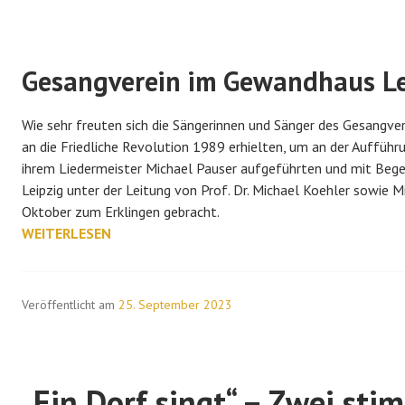
Gesangverein im Gewandhaus Le
Wie sehr freuten sich die Sängerinnen und Sänger des Gesangve
an die Friedliche Revolution 1989 erhielten, um an der Auffüh
ihrem Liedermeister Michael Pauser aufgeführten und mit Beg
Leipzig unter der Leitung von Prof. Dr. Michael Koehler sowie
Oktober zum Erklingen gebracht.
GESANGVEREIN
WEITERLESEN
IM
GEWANDHAUS
LEIPZIG
Veröffentlicht am
25. September 2023
ZU
ERLEBEN
„Ein Dorf singt“ – Zwei st