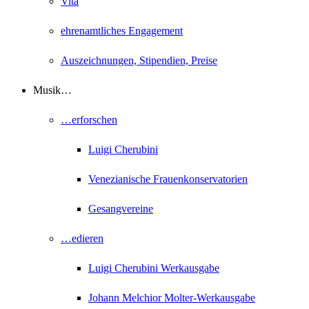
Vita
ehrenamtliches Engagement
Auszeichnungen, Stipendien, Preise
Musik…
…erforschen
Luigi Cherubini
Venezianische Frauenkonservatorien
Gesangvereine
…edieren
Luigi Cherubini Werkausgabe
Johann Melchior Molter-Werkausgabe