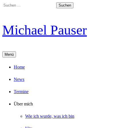
Springe
Suchen
zum
nach:
Inhalt
Michael Pauser
Menü
Home
News
Termine
Über mich
Wie ich wurde, was ich bin