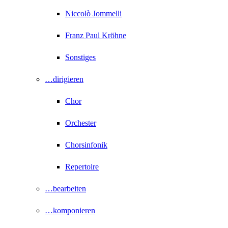
Niccolò Jommelli
Franz Paul Kröhne
Sonstiges
…dirigieren
Chor
Orchester
Chorsinfonik
Repertoire
…bearbeiten
…komponieren